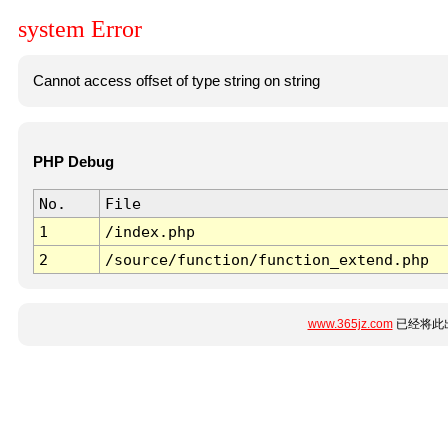
system Error
Cannot access offset of type string on string
PHP Debug
No.
File
1
/index.php
2
/source/function/function_extend.php
www.365jz.com
已经将此