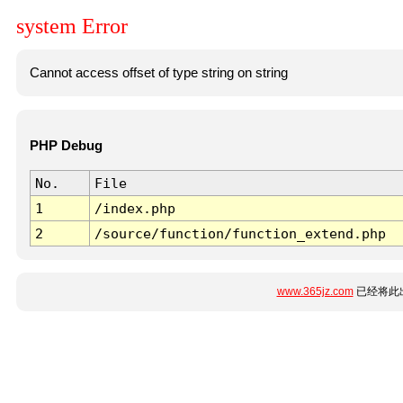
system Error
Cannot access offset of type string on string
PHP Debug
No.
File
1
/index.php
2
/source/function/function_extend.php
www.365jz.com
已经将此