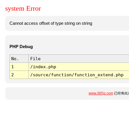
system Error
Cannot access offset of type string on string
PHP Debug
No.
File
1
/index.php
2
/source/function/function_extend.php
www.365jz.com
已经将此